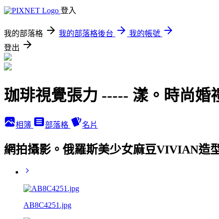
登入
我的部落格
我的部落格後台
我的帳號
登出
珈琲視覺張力 ----- 漾。時尚婚
相簿
部落格
名片
網拍攝影。俄羅斯美少女麻豆VIVIAN造型師
AB8C4251.jpg