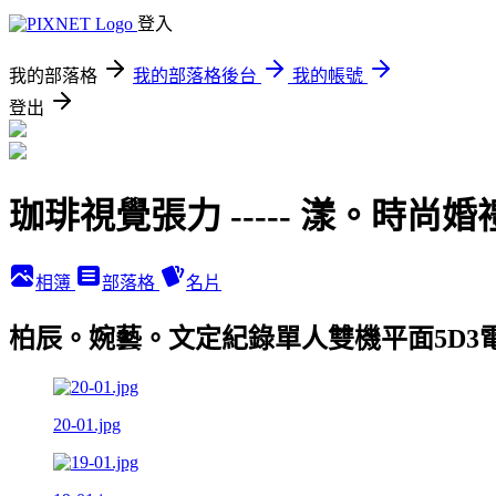
登入
我的部落格
我的部落格後台
我的帳號
登出
珈琲視覺張力 ----- 漾。時尚婚
相簿
部落格
名片
柏辰。婉藝。文定紀錄單人雙機平面5D3電影-坪
20-01.jpg