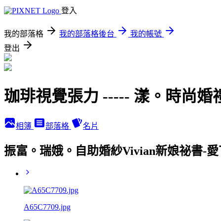
登入
我的部落格
我的部落格後台
我的帳號
登出
珈琲視覺張力 ----- 漾。時尚婚
相簿
部落格
名片
振富。瑞娥。自助婚紗Vivian新娘祕書-愛丁堡
A65C7709.jpg